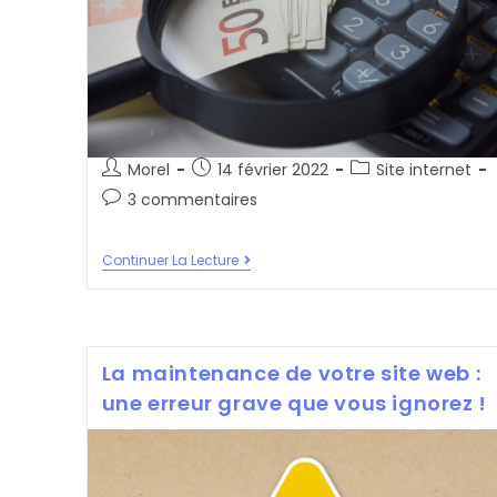
Auteur/autrice
Post
Post
Morel
14 février 2022
Site internet
de
published:
category:
Post
3 commentaires
la
comments:
publication :
Combien
Continuer La Lecture
Coûte
Un
Site
Internet
Au
Cameroun
La maintenance de votre site web :
une erreur grave que vous ignorez !