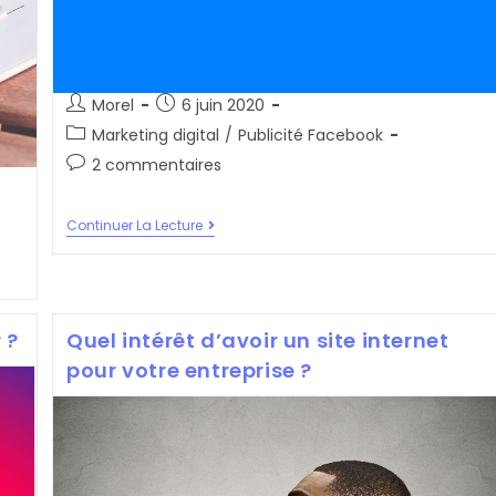
Auteur/autrice
Post
Morel
6 juin 2020
de
published:
Post
Marketing digital
/
Publicité Facebook
la
category:
Post
2 commentaires
publication :
comments:
Le
Continuer La Lecture
Nécessaire
Pour
Se
Lancer
Dans
La
 ?
Quel intérêt d’avoir un site internet
Publicité
Facebook
pour votre entreprise ?