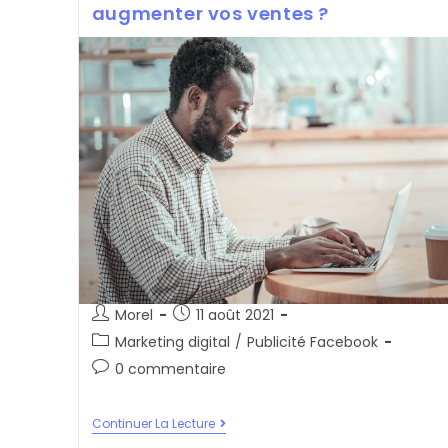
Web
augmenter vos ventes ?
:
Une
Erreur
Grave
Que
Vous
Ignorez
!
Auteur/autrice
Post
Morel
11 août 2021
de
published:
Post
Marketing digital
/
Publicité Facebook
la
category:
Post
0 commentaire
publication :
comments:
Quelle
Continuer La Lecture
Stratégie