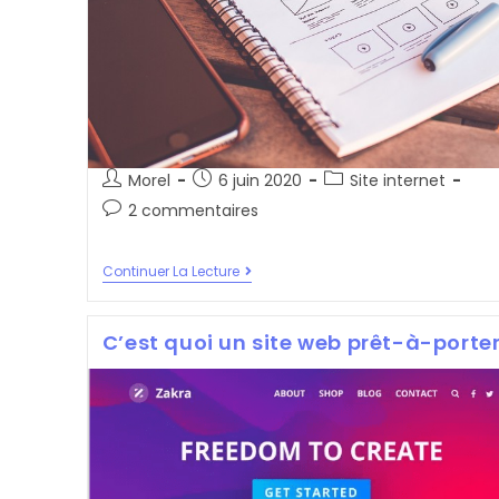
Auteur/autrice
Post
Post
Morel
6 juin 2020
Site internet
de
published:
category:
Post
2 commentaires
la
comments:
publication :
C’est
Continuer La Lecture
Quoi
Un
Site
C’est quoi un site web prêt-à-porter
Internet
Sur-
Mesure
?