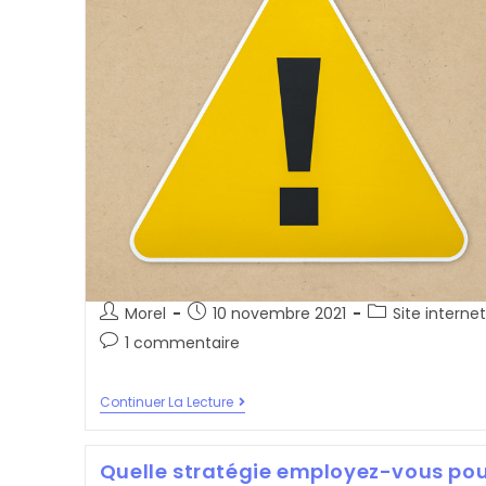
Auteur/autrice
Post
Post
Morel
10 novembre 2021
Site internet
de
published:
category:
Post
1 commentaire
la
comments:
publication :
La
Continuer La Lecture
Maintenance
De
Votre
Quelle stratégie employez-vous po
Site