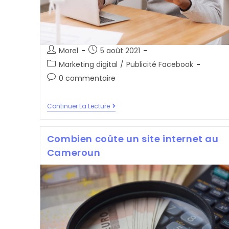
Auteur/autrice
Post
Morel
5 août 2021
de
published:
Post
Marketing digital
/
Publicité Facebook
la
category:
Post
0 commentaire
publication :
comments:
La
Continuer La Lecture
Carte
Visa
Virtuelle
Combien coûte un site internet au
À
Utiliser
Cameroun
Pour
Booster
Votre
Page
Facebook