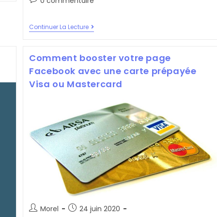
0 commentaire
la
comments:
publication :
Comment
Continuer La Lecture
Démarrer
La
Digitalisation
Comment booster votre page
De
Votre
Facebook avec une carte prépayée
Entreprise
Visa ou Mastercard
Auteur/autrice
Post
Morel
24 juin 2020