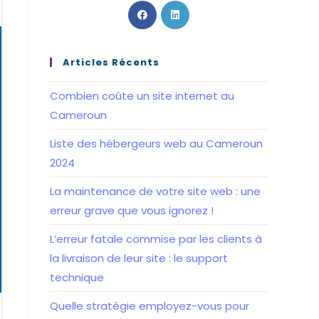
S’ouvre
S’ouvre
dans
dans
un
un
nouvel
nouvel
Articles Récents
onglet
onglet
Combien coûte un site internet au
Cameroun
Liste des hébergeurs web au Cameroun
2024
La maintenance de votre site web : une
erreur grave que vous ignorez !
L’erreur fatale commise par les clients à
la livraison de leur site : le support
technique
Quelle stratégie employez-vous pour