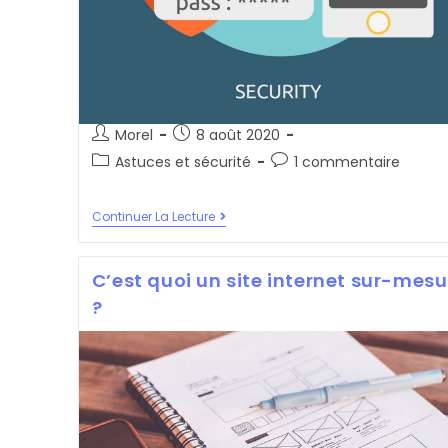
Auteur/autrice
Post
Morel
8 août 2020
de
published:
Post
Post
Astuces et sécurité
1 commentaire
la
category:
comments:
publication :
Comment
Continuer La Lecture
Choisir
Un
Mot
C’est quoi un site internet sur-mesu
De
Passe
?
Fort
Et
Sûr
Très
Facilement