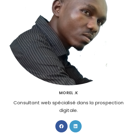
MOREL .K
Consultant web spécialisé dans la prospection
digitale.
S’ouvre
S’ouvre
dans
dans