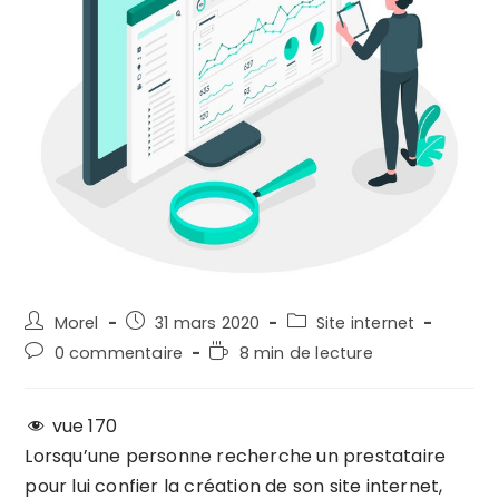
Auteur/autrice
Post
Post
Morel
31 mars 2020
Site internet
de
published:
category:
Post
Temps
0 commentaire
8 min de lecture
la
comments:
de
publication :
lecture :
vue
170
Lorsqu’une personne recherche un prestataire
pour lui confier la création de son site internet,