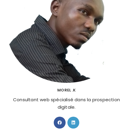
MOREL .K
Consultant web spécialisé dans la prospection
digitale.
S’ouvre
S’ouvre
dans
dans