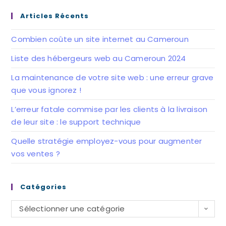
un
un
nouvel
nouvel
Articles Récents
onglet
onglet
Combien coûte un site internet au Cameroun
Liste des hébergeurs web au Cameroun 2024
La maintenance de votre site web : une erreur grave
que vous ignorez !
L’erreur fatale commise par les clients à la livraison
de leur site : le support technique
Quelle stratégie employez-vous pour augmenter
vos ventes ?
Catégories
Catégories
Sélectionner une catégorie