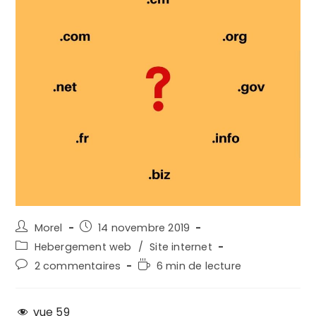
Auteur/autrice
Post
Morel
14 novembre 2019
de
published:
Post
Hebergement web
/
Site internet
la
category:
Post
Temps
2 commentaires
6 min de lecture
publication :
comments:
de
lecture :
vue
59