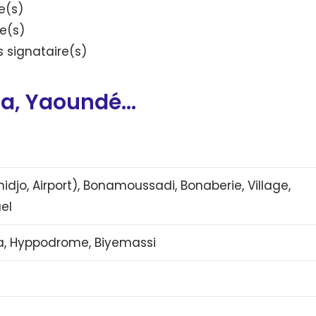
e(s)
re(s)
 signataire(s)
la, Yaoundé…
djo, Airport), Bonamoussadi, Bonaberie, Village,
el
a, Hyppodrome, Biyemassi