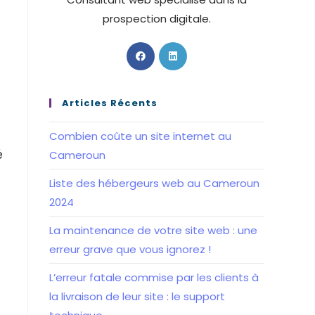
prospection digitale.
S’ouvre
S’ouvre
dans
dans
un
un
nouvel
nouvel
Articles Récents
onglet
onglet
Combien coûte un site internet au
é
Cameroun
Liste des hébergeurs web au Cameroun
2024
La maintenance de votre site web : une
erreur grave que vous ignorez !
L’erreur fatale commise par les clients à
la livraison de leur site : le support