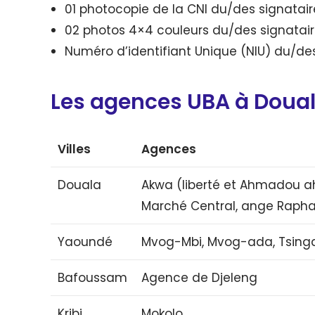
01 photocopie de la CNI du/des signatair
02 photos 4×4 couleurs du/des signatai
Numéro d’identifiant Unique (NIU) du/des
Les agences UBA à Doua
Villes
Agences
Douala
Akwa (liberté et Ahmadou ahi
Marché Central, ange Rapha
Yaoundé
Mvog-Mbi, Mvog-ada, Tsing
Bafoussam
Agence de Djeleng
Kribi
Mokolo