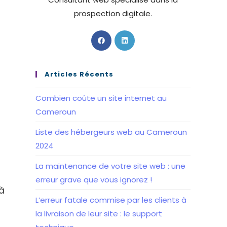
prospection digitale.
S’ouvre
S’ouvre
dans
dans
un
un
nouvel
nouvel
Articles Récents
onglet
onglet
Combien coûte un site internet au
Cameroun
Liste des hébergeurs web au Cameroun
2024
La maintenance de votre site web : une
erreur grave que vous ignorez !
à
L’erreur fatale commise par les clients à
la livraison de leur site : le support