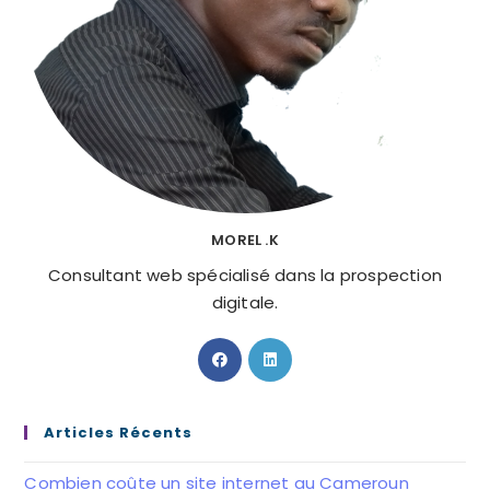
MOREL .K
Consultant web spécialisé dans la prospection
digitale.
S’ouvre
S’ouvre
dans
dans
un
un
nouvel
nouvel
Articles Récents
onglet
onglet
Combien coûte un site internet au Cameroun