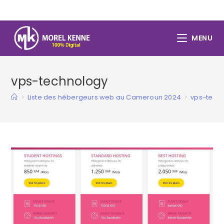
Skip
to
content
MENU
vps-technology
>
Liste des hébergeurs web au Cameroun 2024
>
vps-tech