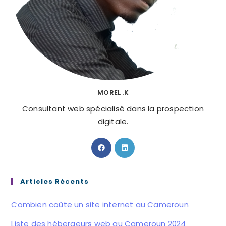
MOREL .K
Consultant web spécialisé dans la prospection
digitale.
S’ouvre
S’ouvre
dans
dans
un
un
nouvel
nouvel
Articles Récents
onglet
onglet
Combien coûte un site internet au Cameroun
Liste des hébergeurs web au Cameroun 2024