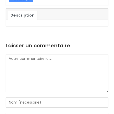
Description
Laisser un commentaire
Comment
Enter
your
name