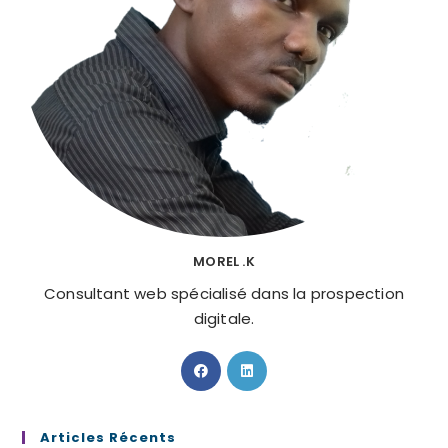
MOREL .K
Consultant web spécialisé dans la prospection
digitale.
S’ouvre
S’ouvre
dans
dans
un
un
nouvel
nouvel
Articles Récents