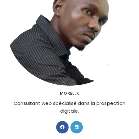
MOREL .K
Consultant web spécialisé dans la prospection
digitale.
S’ouvre
S’ouvre
dans
dans
un
un