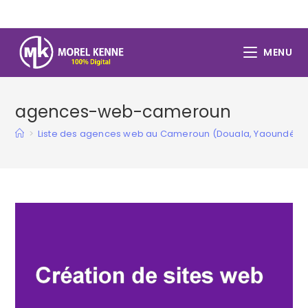
Skip
to
content
MENU
agences-web-cameroun
>
Liste des agences web au Cameroun (Douala, Yaoundé…)