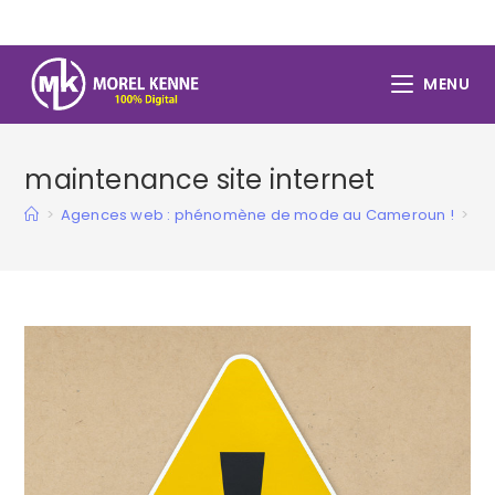
Skip
to
content
MENU
maintenance site internet
>
Agences web : phénomène de mode au Cameroun !
>
ma