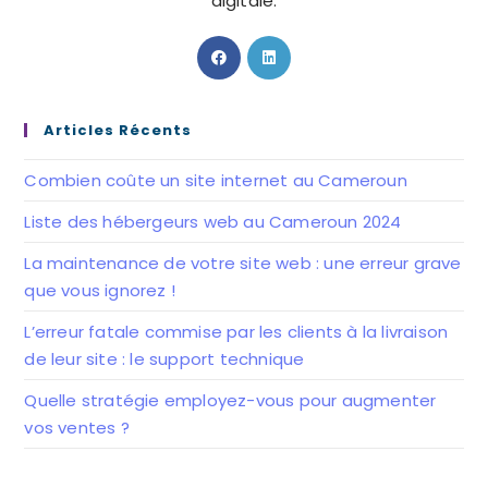
digitale.
S’ouvre
S’ouvre
dans
dans
un
un
nouvel
nouvel
Articles Récents
onglet
onglet
Combien coûte un site internet au Cameroun
Liste des hébergeurs web au Cameroun 2024
La maintenance de votre site web : une erreur grave
que vous ignorez !
L’erreur fatale commise par les clients à la livraison
de leur site : le support technique
Quelle stratégie employez-vous pour augmenter
vos ventes ?