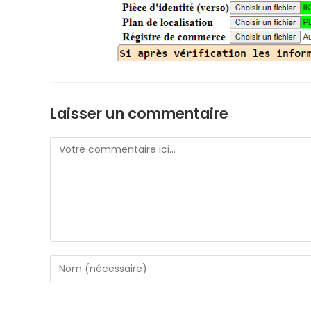
Laisser un commentaire
Comment
Enter
your
name