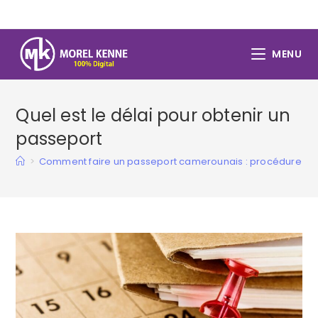
Skip
to
content
MENU
Quel est le délai pour obtenir un
passeport
>
Comment faire un passeport camerounais : procédure 20