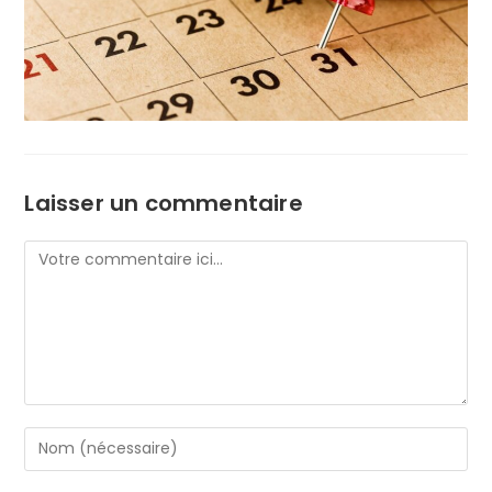
Laisser un commentaire
Comment
Enter
your
name