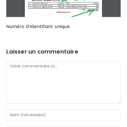
Numéro d’Identifiant Unique
Laisser un commentaire
Comment
Enter
your
name