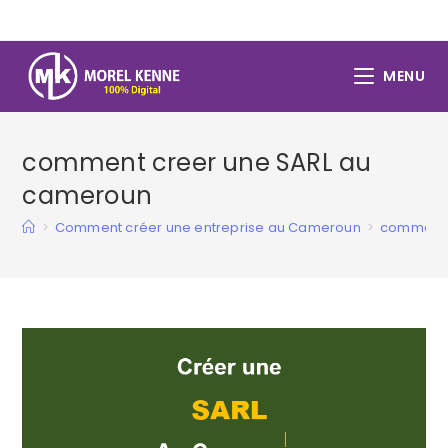
Skip
to
content
MENU
comment creer une SARL au
cameroun
>
Comment créer une entreprise au Cameroun
>
comment 