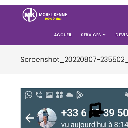
Skip
to
content
ACCUEIL
SERVICES
DEVI
Screenshot_20220807-235502