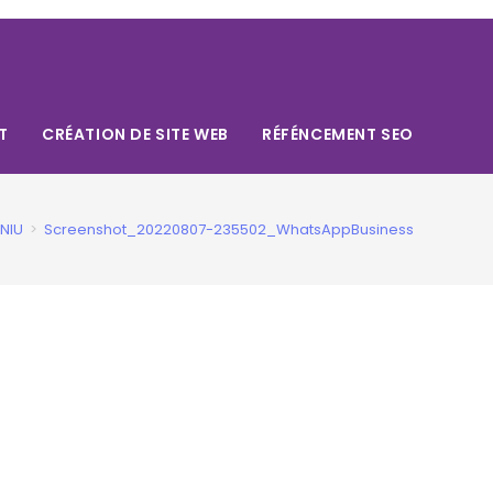
T
CRÉATION DE SITE WEB
RÉFÉNCEMENT SEO
NIU
>
Screenshot_20220807-235502_WhatsAppBusiness