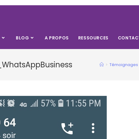
S
BLOG
A PROPOS
RESSOURCES
CONTAC
_WhatsAppBusiness
>
Témoignages 