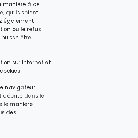
e manière à ce
, qu’ils soient
vez également
ion ou le refus
 puisse être
ion sur Internet et
cookies.
ue navigateur
st décrite dans le
elle manière
us des