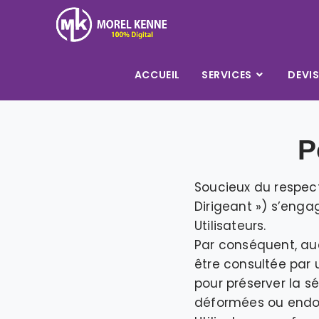
ACCUEIL
SERVICES
DEVI
P
Soucieux du respect 
Dirigeant ») s’enga
Utilisateurs.
Par conséquent, auc
être consultée par u
pour préserver la 
déformées ou endom