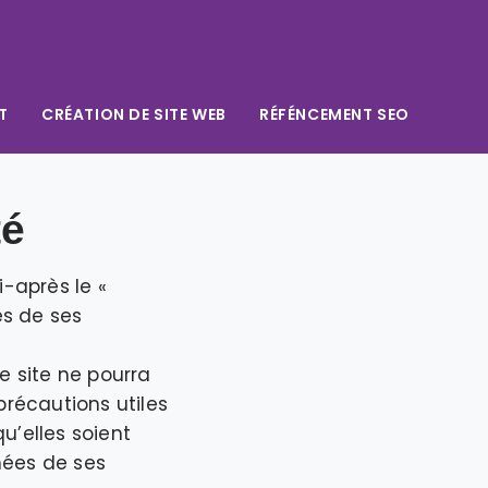
T
CRÉATION DE SITE WEB
RÉFÉNCEMENT SEO
té
i-après le «
es de ses
e site ne pourra
précautions utiles
’elles soient
nées de ses