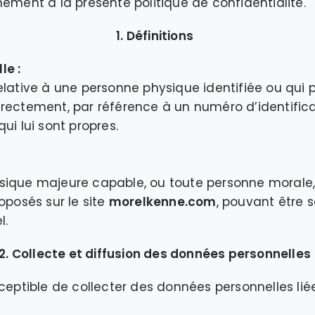
mément à la présente politique de confidentialité.
1. Définitions
le :
elative à une personne physique identifiée ou qui pe
rectement, par référence à un numéro d’identific
ui lui sont propres.
ique majeure capable, ou toute personne morale, u
oposés sur le site
morelkenne.com
, pouvant être so
l.
2. Collecte et diffusion des données personnelles
ceptible de collecter des données personnelles liées