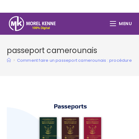
Skip
to
content
MENU
passeport camerounais
>
Comment faire un passeport camerounais : procédure 20