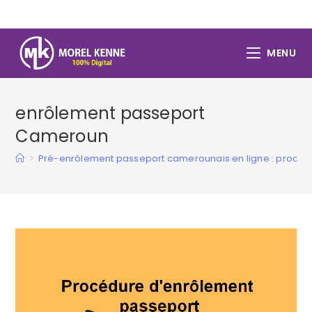
Skip
to
content
MENU
enrôlement passeport
Cameroun
>
Pré-enrôlement passeport camerounais en ligne : procédu